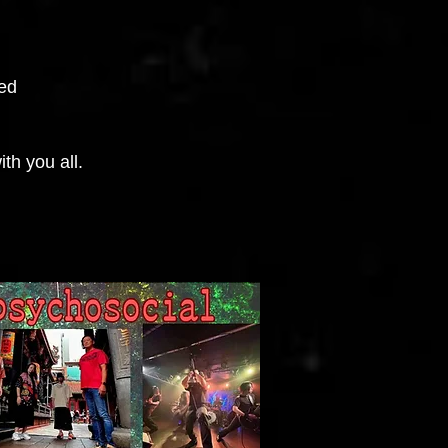
ned
th you all.