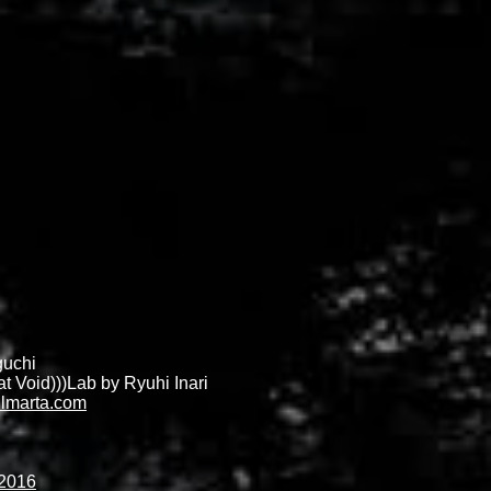
guchi
t Void)))Lab by Ryuhi Inari
lmarta.com
Y2016