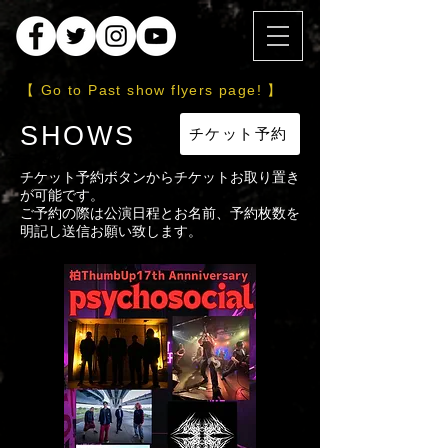
【 Go to Past show flyers page! 】
SHOWS
チケット予約
デスメタル
チケット予約ボタンからチケットお取り置き
が可能です。
ご予約の際は公演日程とお名前、予約枚数を
明記し送信お願い致します。